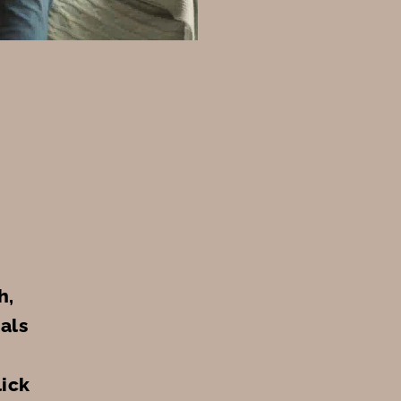
h,
als
lick