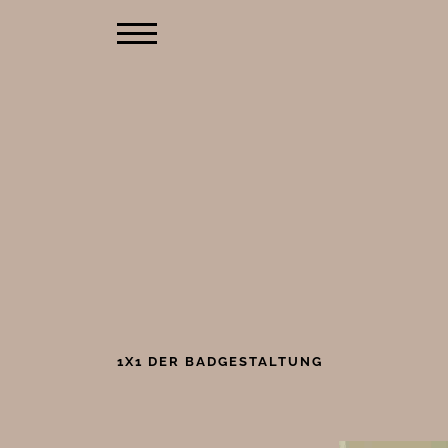
SCALID
Philosophie
1X1 DER BADGESTALTUNG
Mediathek
Ausstellungsfinde