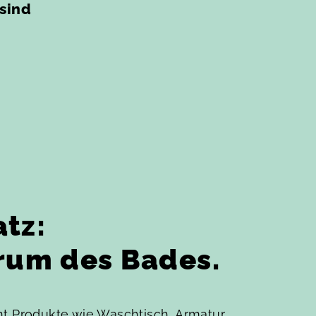
 sind
tz:
rum des Bades.
t Produkte wie Waschtisch, Armatur,