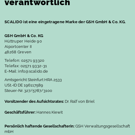
verantwortlich
Waschplatz
Wannenbereich
SCALIDO ist eine eingetragene Marke der GSH GmbH & Co. KG.
Duschbereich
WC-Bereich
GSH GmbH & Co. KG
Hüttruper Heide 90
Aiportcenter II
Inspiration
48268 Greven
Telefon: 02571 93320
Homestorys
Telefax: 02571 9332-31
E-Mail: info@scalido.de
Das perfekte Bad für…
Amtsgericht Steinfurt HRA 2533
Design-Konfigurator
USt.-ID DE 196117589
Steuer-Nr. 327/5787/3100
Schwarze Badarmaturen
Vorsitzender des Aufsichtsrates:
Dr. Ralf von Briel
Service
Geschäftsführer:
Hannes Kiewit
Garantie
Persönlich haftende Gesellschafterin:
GSH Verwaltungsgesellschaft
Ersatzteile
mbH