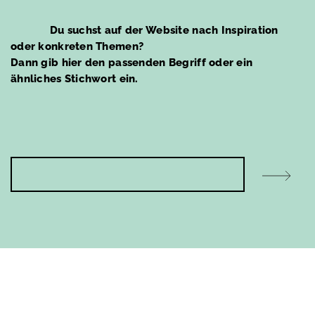
Waschplatz
Du suchst auf der Website nach Inspiration
Wannenbereich
oder konkreten Themen?
Duschbereich
Dann gib hier den passenden Begriff oder ein
ähnliches Stichwort ein.
WC-Bereich
Inspiration
Homestorys
I
Das perfekte Bad für…
c
h
Design-Konfigurator
s
u
Schwarze Badarmaturen
c
h
Service
e
n
a
Garantie
c
h
Ersatzteile
.